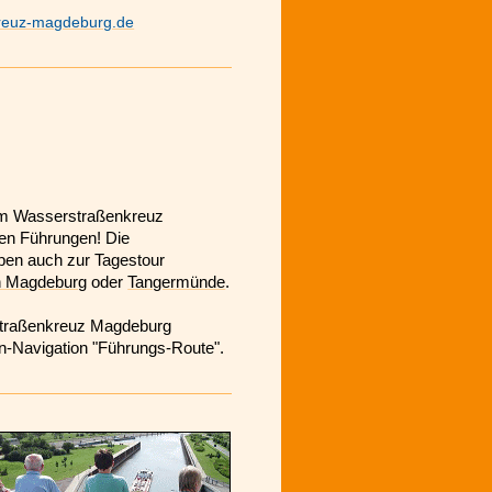
reuz-magdeburg.de
eburg:
 am Wasserstraßenkreuz
en Führungen! Die
pen auch zur Tagestour
in Magdeburg
oder
Tangermünde
.
straßenkreuz Magdeburg
en-Navigation "Führungs-Route".