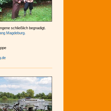
ngene schließlich begnadigt.
ang Magdeburg
.
uppe
g.de