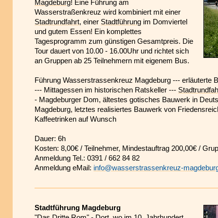
Magdeburg
! Eine Führung am
Wasserstraßenkreuz wird kombiniert mit einer
Stadtrundfahrt
, einer
Stadtführung
im Domviertel
und gutem Essen! Ein komplettes
Tagesprogramm zum günstigen Gesamtpreis. Die
Tour dauert von 10.00 - 16.00Uhr und richtet sich
an Gruppen ab 25 Teilnehmern mit eigenem Bus.
Führung Wasserstrassenkreuz Magdeburg --- erläuterte B
--- Mittagessen im historischen Ratskeller ---
Stadtrundfa
- Magdeburger Dom, ältestes gotisches Bauwerk in Deutsc
Magdeburg, letztes realisiertes Bauwerk von Friedensrei
Kaffeetrinken auf Wunsch
Dauer: 6h
Kosten: 8,00€ / Teilnehmer, Mindestauftrag 200,00€ / Gru
Anmeldung Tel.: 0391 / 662 84 82
Anmeldung eMail:
info@wasserstrassenkreuz-magdebur
Stadtführung Magdeburg
"Das Dritte Rom" - Dort, wo im 10. Jahrhundert