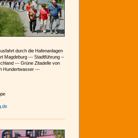
usfahrt durch die Hafenanlagen
hrt Magdeburg
---
Stadtführung
--
hland --- Grüne Zitadelle von
ch Hundertwasser ---
ppe
g.de